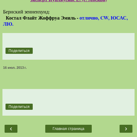
Бернский зенненхунд:
Костал Флайт Жоффруа Эмиль -
отлично, CW, ЮСАС,
ЛЮ.
Поделиться
16 июл. 2013 г.
Поделиться
‹
›
Главная страница